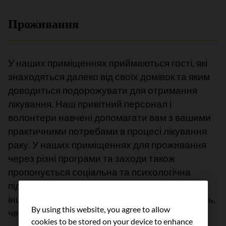
Проживання
У наших приміщеннях приймаються гості, які
знаходяться далеко від своїх домівок та яким
доводиться подорожувати для отримання
лікування. Наш привітний персонал і
волонтери навчені допомагати вам з вашими
практичними потребами в процесі лікування
раку. У наших приміщеннях для проживання
через різні програми та заходи також
пропонується соціальна та психологічна
підтримка. Це місця, де ви можете зустріти
інших людей з раком та їхні сім'ї, які розуміють,
By using this website, you agree to allow
через що ви проходите.
cookies to be stored on your device to enhance