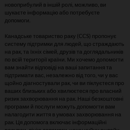
новоприбулий в іншій ролі, можливо, ви
шукаєте інформацію або потребуєте
допомоги.
Канадське товариство раку (CCS) пропонує
систему підтримки для людей, що страждають
на рак, та їхніх сімей, друзів та доглядальників
по всій території країни. Ми хочемо допомогти
вам знайти відповіді на ваші запитання та
підтримати вас, незалежно від того, чи у вас
щойно діагностували рак, чи ви піклуєтеся про
ваших близьких або хвилюєтеся про власний
ризик захворювання на рак. Наші безкоштовні
програми й послуги можуть допомогти вам
налагодити життя в умовах захворювання на
рак. Ця допомога включає інформаційні
ресурси, лінію допомоги, нашу чуйну онлайн-