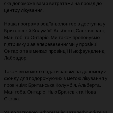
яка допоможе вам з витратами на проїзд до
центру лікування.
Наша програма водіїв-волонтерів доступна у
Британській Колумбії, Альберті, Саскачевані,
Манітобі та Онтаріо. Ми також пропонуємо
підтримку з авіаперевезеннями у провінції
Онтаріо та в межах провінції Ньюфаундленд і
Лабрадор.
Також ви можете подати заявку на допомогу з
фонду для подорожуючих з метою лікування у
провінціях Британська Колумбія, Альберта,
Манітоба, Онтаріо, Нью Брансвік та Нова
Скоша.
За додатковою інформацію зателефонуйте за