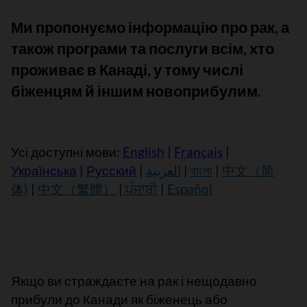
Ми пропонуємо інформацію про рак, а
також програми та послуги всім, хто
проживає в Канаді, у тому числі
біженцям й іншим новоприбулим.
Усі доступні мови:
English
|
Français
|
Українська
|
Русский
|
العربية
|
বাংলা
|
中文（简
体)
|
中文（繁體）
|
ਪੰਜਾਬੀ
|
Español
Якщо ви страждаєте на рак і нещодавно
прибули до Канади як біженець або