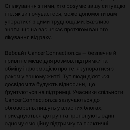
Спілкування з тими, хто розуміє вашу ситуацію
і те, як ви почуваєтеся, може допомогти вам
упоратися з цими труднощами. Важливо
знати, що на вас чекає протягом вашого
лікування від раку
.
Вебсайт CancerConnection.ca — безпечне й
привітне місце для розмов, підтримки та
обміну інформацією про те, як упоратися з
раком у вашому житті. Тут люди діляться
досвідом та будують відносини, що
ґрунтуються на підтримці. Учасники спільноти
CancerConnection.ca залучаються до
обговорень, пишуть у власних блогах,
приєднуються до груп та пропонують один
одному емоційну підтримку та практичні