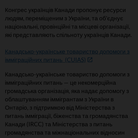
Конгрес українців Канади пропонує ресурси
людям, переміщеним з України, та об'єднує
національні, провінційні та місцеві організації,
які представляють спільноту українців Канади.
Канадсько-українське товариство допомоги з
імміграційних питань (CUIAS)
Канадсько-українське товариство допомоги з
імміграційних питань — це некомерційна
громадська організація, яка надає допомогу з
облаштуванням іммігрантам з України в
Онтаріо, з підтримкою від Міністерства з
питань імміграції, біженства та громадянства
Канади (IRCC) та Міністерства з питань
громадянства та міжнаціональних відносин