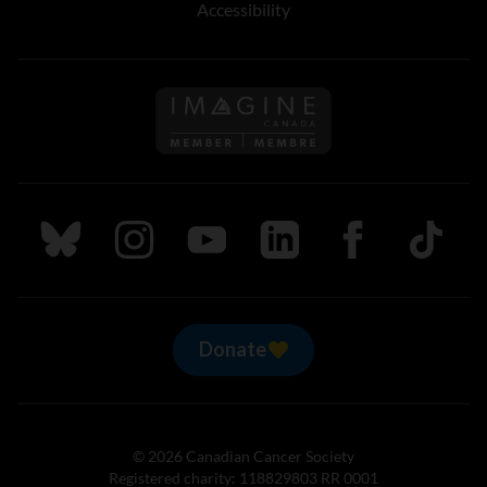
Accessibility
Follow us on Imagine Can
Follow us on Bluesky
Follow us on Instagram
Follow us on Youtube
Follow us on LinkedIn
Follow us on Fa
TikTok
Donate
© 2026 Canadian Cancer Society
Registered charity: 118829803 RR 0001