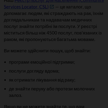
Наш
Реєстр послуг для населення (Community
Services Locator, CSL)
—
це каталог, що
допомагає людям, які страждають на рак, їхнім
доглядальникам та надавачам медичних
послуг знайти потрібні їм послуги. У реєстрі
міститься більш ніж 4500 послуг, пов'язаних із
раком, які пропонуються багатьма мовами.
Ви можете здійснити пошук, щоб знайти
:
програми емоційної підтримки;
послуги догляду вдома;
як отримати лікування від раку;
де знайти перуку або протези молочних
залоз.
Якщо ви не можете знайти те, що вам