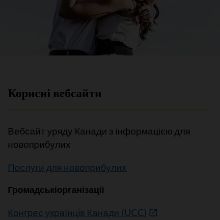
Корисні вебсайти
Вебсайт уряду Канади з інформацією для
новоприбулих
Послуги для новоприбулих
Громадськіорганізації
Конгрес українців Канади
(
UCC
)