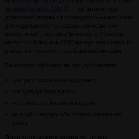
Наш
Реєстр послуг для населення (Community
Services Locator, CSL)
—
це каталог, що
допомагає людям, які страждають на рак, їхнім
доглядальникам та надавачам медичних
послуг знайти потрібні їм послуги. У реєстрі
міститься більш ніж 4500 послуг, пов'язаних із
раком, які пропонуються багатьма мовами.
Ви можете здійснити пошук, щоб знайти
:
програми емоційної підтримки;
послуги догляду вдома;
як отримати лікування від раку;
де знайти перуку або протези молочних
залоз.
Якщо ви не можете знайти те, що вам