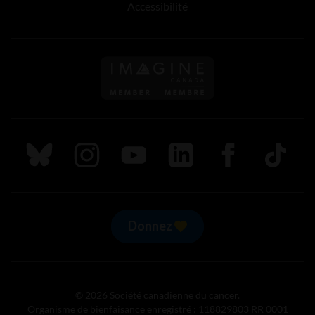
Accessibilité
Suivez nous sur Bluesky
Suivez nous sur Instagram
Suivez nous sur Youtube
Suivez nous sur LinkedIn
Suivez nous sur
TikTok
Donnez
© 2026 Société canadienne du cancer.
Organisme de bienfaisance enregistré : 118829803 RR 0001