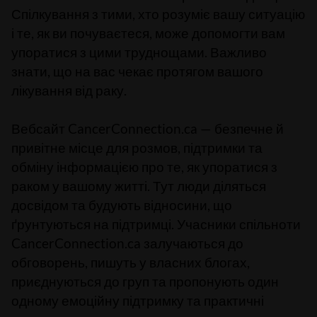
Спілкування з тими, хто розуміє вашу ситуацію
і те, як ви почуваєтеся, може допомогти вам
упоратися з цими труднощами. Важливо
знати, що на вас чекає протягом вашого
лікування від раку
.
Вебсайт CancerConnection.ca — безпечне й
привітне місце для розмов, підтримки та
обміну інформацією про те, як упоратися з
раком у вашому житті. Тут люди діляться
досвідом та будують відносини, що
ґрунтуються на підтримці. Учасники спільноти
CancerConnection.ca залучаються до
обговорень, пишуть у власних блогах,
приєднуються до груп та пропонують один
одному емоційну підтримку та практичні