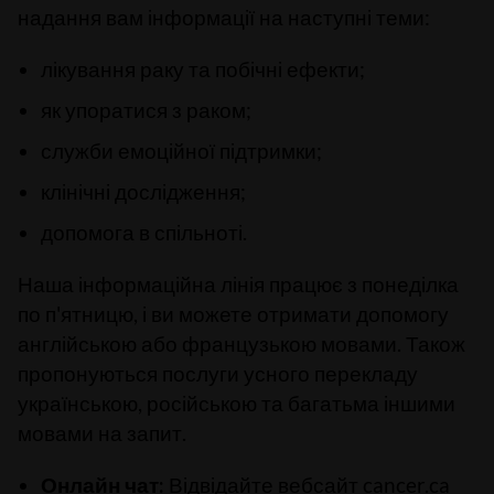
надання вам інформації на наступні теми:
лікування раку та побічні ефекти;
як упоратися з раком;
служби емоційної підтримки;
клінічні дослідження;
допомога в спільноті.
Наша інформаційна лінія працює з понеділка
по п'ятницю, і ви можете отримати допомогу
англійською або французькою мовами. Також
пропонуються послуги усного перекладу
українською, російською та багатьма іншими
мовами на запит.
Онлайн чат:
Відвідайте вебсайт cancer.ca