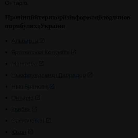
Онтаріо.
Провінції
й
території
з
інформацією
для
нов
оприбулих
з
України
Альберта
Британська Колумбія
Манітоба
Ньюфаундленд і Лабрадор
Нью Брансвік
Онтаріо
Квебек
Саскачеван
Юкон