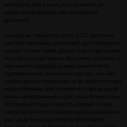
новоприбулий в іншій ролі, можливо, ви
шукаєте інформацію або потребуєте
допомоги.
Канадське товариство раку (CCS) пропонує
систему підтримки для людей, що страждають
на рак, та їхніх сімей, друзів та доглядальників
по всій території країни. Ми хочемо допомогти
вам знайти відповіді на ваші запитання та
підтримати вас, незалежно від того, чи у вас
щойно діагностували рак, чи ви піклуєтеся про
ваших близьких або хвилюєтеся про власний
ризик захворювання на рак. Наші безкоштовні
програми й послуги можуть допомогти вам
налагодити життя в умовах захворювання на
рак. Ця допомога включає інформаційні
ресурси, лінію допомоги, нашу чуйну онлайн-