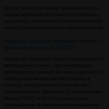
Конгрес українців Канади пропонує ресурси
людям, переміщеним з України, та об'єднує
національні, провінційні та місцеві організації,
які представляють спільноту українців Канади.
Канадсько-українське товариство допомоги з
імміграційних питань (CUIAS)
Канадсько-українське товариство допомоги з
імміграційних питань — це некомерційна
громадська організація, яка надає допомогу з
облаштуванням іммігрантам з України в
Онтаріо, з підтримкою від Міністерства з
питань імміграції, біженства та громадянства
Канади (IRCC) та Міністерства з питань
громадянства та міжнаціональних відносин