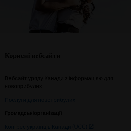
Корисні вебсайти
Вебсайт уряду Канади з інформацією для
новоприбулих
Послуги для новоприбулих
Громадськіорганізації
Конгрес українців Канади
(
UCC
)