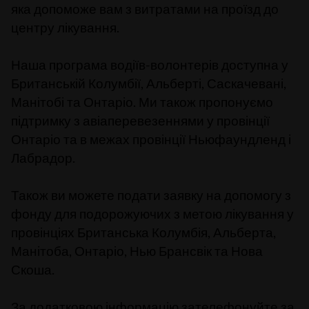
яка допоможе вам з витратами на проїзд до
центру лікування.
Наша програма водіїв-волонтерів доступна у
Британській Колумбії, Альберті, Саскачевані,
Манітобі та Онтаріо. Ми також пропонуємо
підтримку з авіаперевезеннями у провінції
Онтаріо та в межах провінції Ньюфаундленд і
Лабрадор.
Також ви можете подати заявку на допомогу з
фонду для подорожуючих з метою лікування у
провінціях Британська Колумбія, Альберта,
Манітоба, Онтаріо, Нью Брансвік та Нова
Скоша.
За додатковою інформацію зателефонуйте за