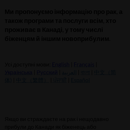
Ми пропонуємо інформацію про рак, а
також програми та послуги всім, хто
проживає в Канаді, у тому числі
біженцям й іншим новоприбулим.
Усі доступні мови:
English
|
Français
|
Українська
|
Русский
|
العربية
|
বাংলা
|
中文（简
体)
|
中文（繁體）
|
ਪੰਜਾਬੀ
|
Español
Якщо ви страждаєте на рак і нещодавно
прибули до Канади як біженець або