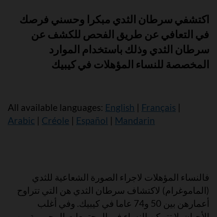
اكتشفي سرطان الثدي مبكرا وحسني فرصك
في التعافي عن طريق الفحص للكشف عن
سرطان الثدي وذلك باستخدام الموارد
المخصصة للنساء المؤهلات في كيبيك
All available languages:
English
|
Français
|
Arabic
|
Créole
|
Español
|
Mandarin
فالنساء المؤهلات لاجراء الصورة الشعاعية للثدي
(الماموغرام) لاكتشاف سرطان الثدي هن التي تتراوح
أعمارهن بين 50 و74 عاما في كيبيك. وفي أغلب
الأحيان, لا تتمكن النساء في المجتمعات المحرومة من