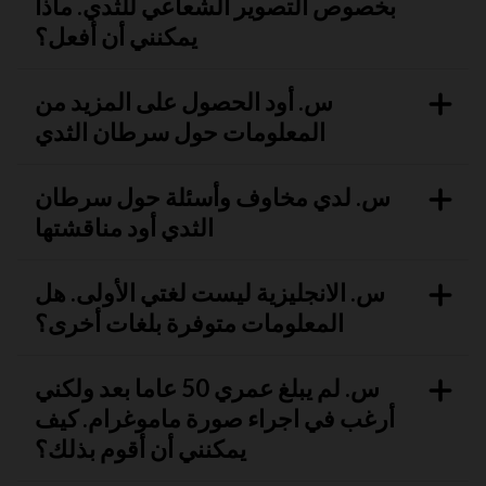
بخصوص التصوير الشعاعي للثدي. ماذا
يمكنني أن أفعل؟
س. أود الحصول على المزيد من
المعلومات حول سرطان الثدي
س. لدي مخاوف وأسئلة حول سرطان
الثدي أود مناقشتها
س. الانجليزية ليست لغتي الأولى. هل
المعلومات متوفرة بلغات أخرى؟
س. لم يبلغ عمري 50 عاما بعد ولكني
أرغب في اجراء صورة ماموغرام. كيف
يمكنني أن أقوم بذلك؟