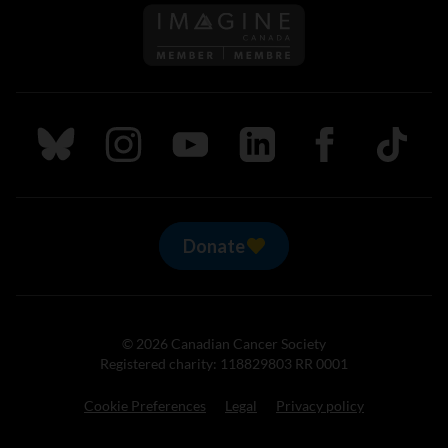
Follow us on Imagine Can
Follow us on Bluesky
Follow us on Instagram
Follow us on Youtube
Follow us on LinkedIn
Follow us on Fa
TikTok
Donate
© 2026 Canadian Cancer Society
Registered charity: 118829803 RR 0001
Cookie Preferences
Legal
Privacy policy