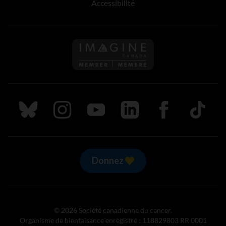
Accessibilité
Suivez nous sur Bluesky
Suivez nous sur Instagram
Suivez nous sur Youtube
Suivez nous sur LinkedIn
Suivez nous sur
TikTok
Donnez
© 2026 Société canadienne du cancer.
Organisme de bienfaisance enregistré : 118829803 RR 0001