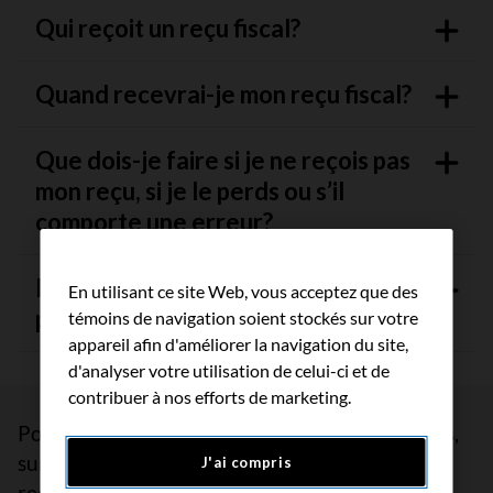
Qui reçoit un reçu fiscal?
Quand recevrai-je mon reçu fiscal?
Que dois-je faire si je ne reçois pas
mon reçu, si je le perds ou s’il
comporte une erreur?
Puis-je faire don de services ou de
En utilisant ce site Web, vous acceptez que des
produits et recevoir un reçu fiscal?
témoins de navigation soient stockés sur votre
appareil afin d'améliorer la navigation du site,
d'analyser votre utilisation de celui-ci et de
contribuer à nos efforts de marketing.
Pour toute question sur l’admissibilité des dons,
sur les personnes qui peuvent demander des
J'ai compris
reçus ou sur la façon de déduire les dons de