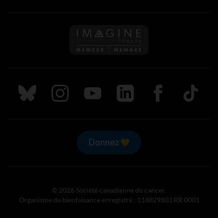
Suivez nous sur Bluesky
Suivez nous sur Instagram
Suivez nous sur Youtube
Suivez nous sur LinkedIn
Suivez nous sur
TikTok
Donnez
© 2026 Société canadienne du cancer.
Organisme de bienfaisance enregistré : 118829803 RR 0001