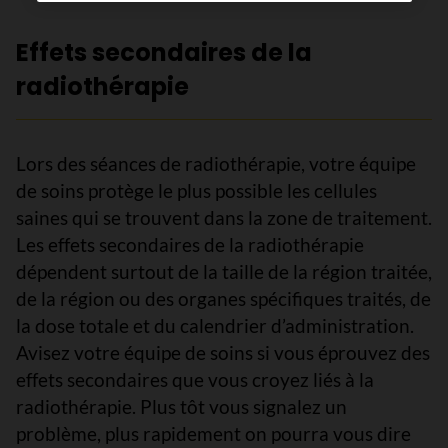
Effets secondaires de la
radiothérapie
Lors des séances de radiothérapie, votre équipe
de soins protège le plus possible les cellules
saines qui se trouvent dans la zone de traitement.
Les effets secondaires de la radiothérapie
dépendent surtout de la taille de la région traitée,
de la région ou des organes spécifiques traités, de
la dose totale et du calendrier d’administration.
Avisez votre équipe de soins si vous éprouvez des
effets secondaires que vous croyez liés à la
radiothérapie. Plus tôt vous signalez un
problème, plus rapidement on pourra vous dire