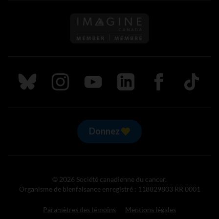
Suivez nous sur Bluesky
Suivez nous sur Instagram
Suivez nous sur Youtube
Suivez nous sur LinkedIn
Suivez nous sur
TikTok
Donnez
© 2026 Société canadienne du cancer.
Organisme de bienfaisance enregistré : 118829803 RR 0001
Paramètres des témoins
Mentions légales