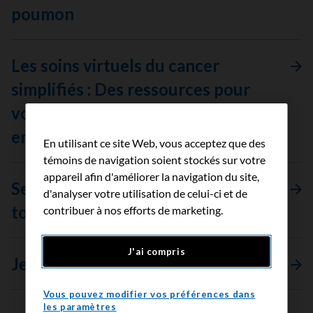
poumon
Les soins virtuels du cancer
simplifiés : Des ressources pour
vous aider à vous sentir davantage
en confiance
En utilisant ce site Web, vous acceptez que des
témoins de navigation soient stockés sur votre
appareil afin d'améliorer la navigation du site,
Sept choses à dire à une personne
d'analyser votre utilisation de celui-ci et de
touchée par le cancer
contribuer à nos efforts de marketing.
J'ai compris
Jeter un œil à toutes les histoires
Vous pouvez modifier vos préférences dans
les paramètres