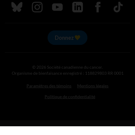
Suivez nous sur Bluesky
Suivez nous sur Instagram
Suivez nous sur Youtube
Suivez nous sur LinkedIn
Suivez nous sur
TikTok
Donnez
© 2026 Société canadienne du cancer.
Organisme de bienfaisance enregistré : 118829803 RR 0001
Paramètres des témoins
Mentions légales
Politique de confidentialité