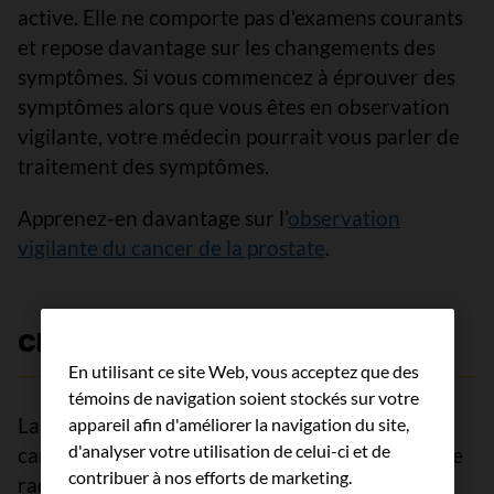
active. Elle ne comporte pas d'examens courants
et repose davantage sur les changements des
symptômes. Si vous commencez à éprouver des
symptômes alors que vous êtes en observation
vigilante, votre médecin pourrait vous parler de
traitement des symptômes.
Apprenez-en davantage sur l’
observation
vigilante du cancer de la prostate
.
Chirurgie
En utilisant ce site Web, vous acceptez que des
témoins de navigation soient stockés sur votre
La chirurgie est un traitement standard du
appareil afin d'améliorer la navigation du site,
d'analyser votre utilisation de celui-ci et de
cancer de la prostate localisé. La prostatectomie
contribuer à nos efforts de marketing.
radicale consiste à enlever la prostate et une