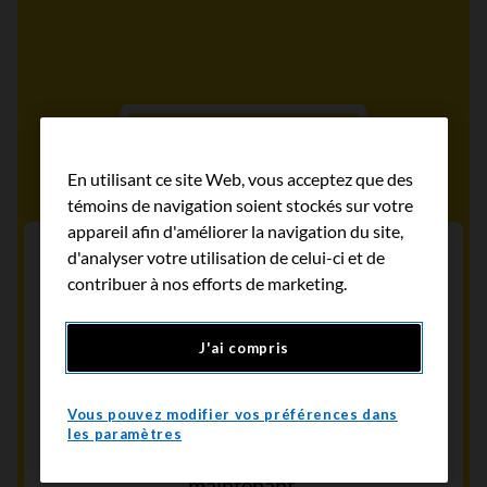
En utilisant ce site Web, vous acceptez que des
témoins de navigation soient stockés sur votre
appareil afin d'améliorer la navigation du site,
Trouvez des services dans votre
d'analyser votre utilisation de celui-ci et de
communauté
contribuer à nos efforts de marketing.
Utilisez notre répertoire des services à la
J'ai compris
communauté pour faire des recherches
dans une base de données de plus de 4500
Vous pouvez modifier vos préférences dans
services et ressources liés au cancer de
les paramètres
partout au pays. Trouvez un service
maintenant.