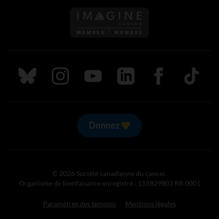
Suivez nous sur Bluesky
Suivez nous sur Instagram
Suivez nous sur Youtube
Suivez nous sur LinkedIn
Suivez nous sur
TikTok
Donnez
© 2026 Société canadienne du cancer.
Organisme de bienfaisance enregistré : 118829803 RR 0001
Paramètres des témoins
Mentions légales