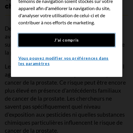
témoins de navigation soient stockés sur votre
chimiques
appareil afin d'améliorer la navigation du site,
d'analyser votre utilisation de celui-ci et de
contribuer à nos efforts de marketing.
Des données laissent entendre que le contact
avec les produits ou substances chimiques qui
J'ai compris
suivent pourrait accroître le risque de cancer de
la prostate.
Vous pouvez modifier vos préférences dans
les paramètres
Les
pesticides
utilisés dans les milieux de travail
agricoles sont associés à un plus haut risque de
cancer de la prostate. Ce risque peut être encore
plus élevé en présence d’antécédents familiaux
de cancer de la prostate. Les chercheurs ne
savent pas spécifiquement quel niveau
d’exposition aux pesticides ni quelles substances
chimiques particulières influencent le risque de
cancer de la prostate.