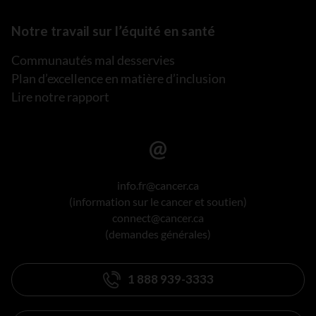
Notre travail sur l’équité en santé
Communautés mal desservies
Plan d’excellence en matière d’inclusion
Lire notre rapport
info.fr@cancer.ca
(information sur le cancer et soutien)
connect@cancer.ca
(demandes générales)
1 888 939-3333