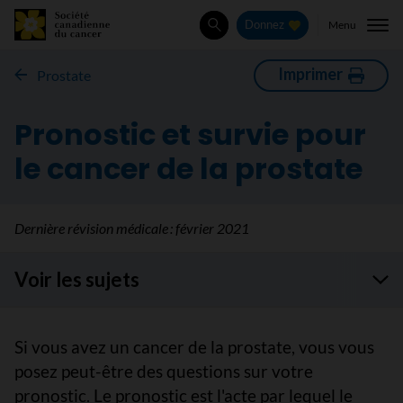
Menu
Donnez
Rechercher
Imprimer
Prostate
Pronostic et survie pour
le cancer de la prostate
Dernière révision médicale :
février 2021
Voir les sujets
Si vous avez un cancer de la prostate, vous vous
posez peut-être des questions sur votre
pronostic. Le pronostic est l'acte par lequel le