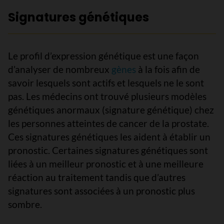
Signatures génétiques
Le profil d’expression génétique est une façon
d’analyser de nombreux
gènes
à la fois afin de
savoir lesquels sont actifs et lesquels ne le sont
pas. Les médecins ont trouvé plusieurs modèles
génétiques anormaux (signature génétique) chez
les personnes atteintes de cancer de la prostate.
Ces signatures génétiques les aident à établir un
pronostic. Certaines signatures génétiques sont
liées à un meilleur pronostic et à une meilleure
réaction au traitement tandis que d’autres
signatures sont associées à un pronostic plus
sombre.