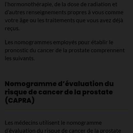
l’hormonothérapie, de la dose de radiation et
d’autres renseignements propres à vous comme
votre âge ou les traitements que vous avez déjà
reçus.
Les nomogrammes employés pour établir le
pronostic du cancer de la prostate comprennent
les suivants.
Nomogramme d’évaluation du
risque de cancer de la prostate
(CAPRA)
Les médecins utilisent le nomogramme
d’évaluation du risque de cancer de la prostate