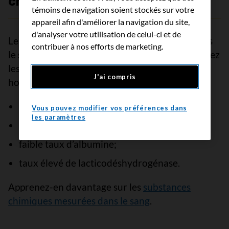
chimiques dans le sang
témoins de navigation soient stockés sur votre
appareil afin d'améliorer la navigation du site,
d'analyser votre utilisation de celui-ci et de
Le taux de certaines substances chimiques dans
contribuer à nos efforts de marketing.
le sang peut engendrer un pronostic sombre chez
les hommes atteints d’un cancer de la prostate
J'ai compris
hormono-résistant métastatique :
taux élevé de phosphatase alcaline;
Vous pouvez modifier vos préférences dans
les paramètres
faible taux d’hémoglobine;
faible taux d’albumine;
taux élevé de lacticodéshydrogénase.
Apprenez-en davantage sur les
substances
chimiques mesurées dans le sang
.