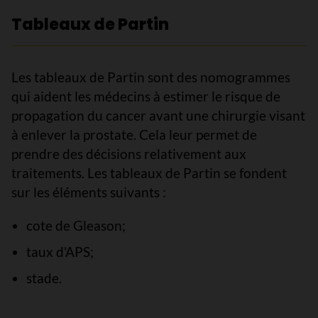
Tableaux de Partin
Les tableaux de Partin sont des nomogrammes
qui aident les médecins à estimer le risque de
propagation du cancer avant une chirurgie visant
à enlever la prostate. Cela leur permet de
prendre des décisions relativement aux
traitements. Les tableaux de Partin se fondent
sur les éléments suivants :
cote de Gleason;
taux d'APS;
stade.