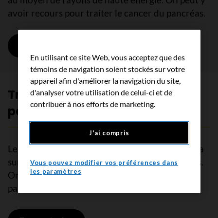
avoir recours pour traiter le cancer du pancréas.
En savoir plus
sur Radiothérapie du cancer du panc
En utilisant ce site Web, vous acceptez que des
témoins de navigation soient stockés sur votre
appareil afin d'améliorer la navigation du site,
Traitement ciblé du cancer du
d'analyser votre utilisation de celui-ci et de
contribuer à nos efforts de marketing.
pancréas
J'ai compris
Le traitement ciblé envoie des médicaments à la
surface ou à l’intérieur des cellules cancéreuses.
Vous pouvez modifier vos préférences dans
les paramètres
On l’administre parfois pour le cancer du
pancréas.