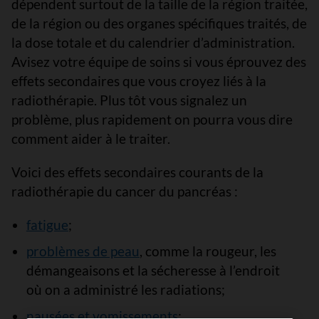
dépendent surtout de la taille de la région traitée,
de la région ou des organes spécifiques traités, de
la dose totale et du calendrier d’administration.
Avisez votre équipe de soins si vous éprouvez des
effets secondaires que vous croyez liés à la
radiothérapie. Plus tôt vous signalez un
problème, plus rapidement on pourra vous dire
comment aider à le traiter.
Voici des effets secondaires courants de la
radiothérapie du cancer du pancréas :
fatigue
;
problèmes de peau
, comme la rougeur, les
démangeaisons et la sécheresse à l’endroit
où on a administré les radiations;
nausées et vomissements
;