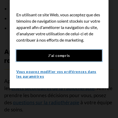
perte d’appétit
;
En utilisant ce site Web, vous acceptez que des
diarrhée
;
témoins de navigation soient stockés sur votre
appareil afin d'améliorer la navigation du site,
perte de poids
.
d'analyser votre utilisation de celui-ci et de
contribuer à nos efforts de marketing.
Apprenez-en davantage sur la
J'ai compris
radiothérapie
Vous pouvez modifier vos préférences dans
les paramètres
Apprenez-en davantage sur la
radiothérapie
et
les
effets secondaires de la radiothérapie
. Afin de
prendre les bonnes décisions pour vous, posez
des
questions sur la radiothérapie
à votre équipe
de soins.