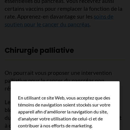
essentielles du pancréas. Vous recevrez aussi
certains vaccins pour remplacer la fonction de la
rate. Apprenez-en davantage sur les
soins de
soutien pour le cancer du pancréas
.
Chirurgie palliative
On pourrait vous proposer une intervention
palliative pour le cancer du pancréas non
résécable ou récidivant.
En utilisant ce site Web, vous acceptez que des
Les tumeurs situées dans la tête du pancréas
témoins de navigation soient stockés sur votre
bloquent souvent le canal cholédoque ou le
appareil afin d'améliorer la navigation du site,
duodénum. Les interventions palliatives servent
d'analyser votre utilisation de celui-ci et de
à contrôler les symptômes causés par ces
contribuer à nos efforts de marketing.