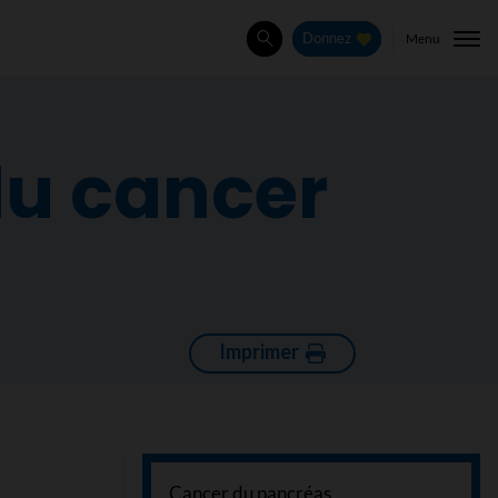
Menu
Donnez
Rechercher
du cancer
Imprimer
Cancer du pancréas