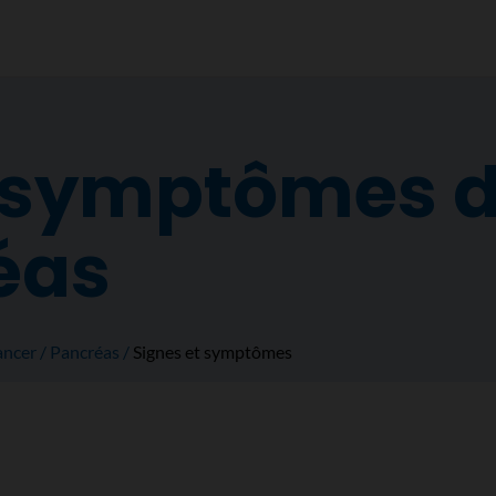
t symptômes 
éas
ancer
Pancréas
Signes et symptômes