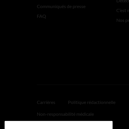
Détect
Communiqués de presse
C’est 
FAQ
Nos p
Carrières
Politique rédactionnelle
Non-responsabilité médicale
Politique relative aux hyperliens