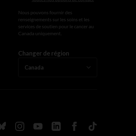
Nous pouvons fournir des
renseignements sur les soins et les
services de soutien pour le cancer au
Canada uniquement.
Changer de région
uivez nous sur Bluesky
Suivez nous sur Instagram
Suivez nous sur Youtube
Suivez nous sur LinkedIn
Suivez nous sur Faceboo
TikTok