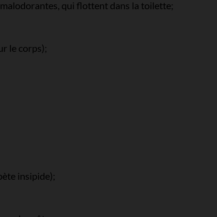
 malodorantes, qui flottent dans la toilette;
r le corps);
bète insipide);