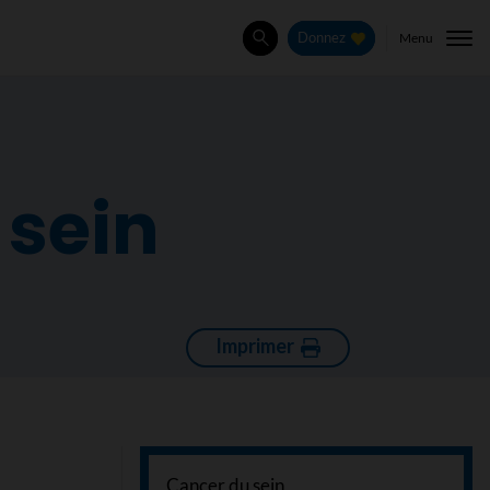
Menu
Donnez
Rechercher
 sein
Imprimer
Cancer du sein