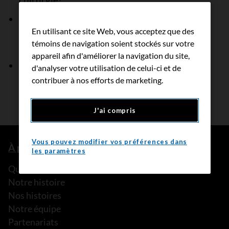
D’autres traitements seront-ils nécessaires
En utilisant ce site Web, vous acceptez que des
après la chirurgie? Si oui, de quel type s’agit-
témoins de navigation soient stockés sur votre
il?
appareil afin d'améliorer la navigation du site,
À quelle fréquence les visites de suivi sont-
d'analyser votre utilisation de celui-ci et de
elles prévues? Qui est responsable du suivi
contribuer à nos efforts de marketing.
après la chirurgie?
J'ai compris
Vous pouvez modifier vos préférences dans
À propos de nous
les paramètres
Que faisons-nous?
Notre histoire
Nos histoires
Notre équipe
Partenariats