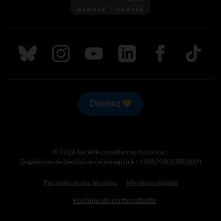
Suivez nous sur Bluesky
Suivez nous sur Instagram
Suivez nous sur Youtube
Suivez nous sur LinkedIn
Suivez nous sur
TikTok
Donnez
© 2026 Société canadienne du cancer.
Organisme de bienfaisance enregistré : 118829803 RR 0001
Paramètres des témoins
Mentions légales
Politique de confidentialité