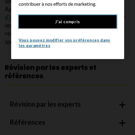
spécifiques changent assez régulièrement.
contribuer à nos efforts de marketing.
Apprenez-en davantage sur les
sources
d’information sur les médicaments
ainsi que sur
J'ai compris
les sites où vous pouvez obtenir des
renseignements sur des médicaments
Vous pouvez modifier vos préférences dans
spécifiques.
les paramètres
Révision par les experts et
références
Révision par les experts
Références