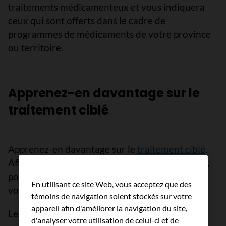
traitements médicamenteux et vous indiquera
ceux qui sont offerts dans le cadre de
programmes de médicaments de votre province
ou territoire.
Apprenez-en davantage sur le
traitement ciblé
Apprenez-en davantage sur le
traitement ciblé
.
Afin de prendre les bonnes décisions pour vous,
posez des
questions sur le traitement ciblé
à
En utilisant ce site Web, vous acceptez que des
votre équipe de soins.
témoins de navigation soient stockés sur votre
appareil afin d'améliorer la navigation du site,
Les renseignements sur des médicaments
d'analyser votre utilisation de celui-ci et de