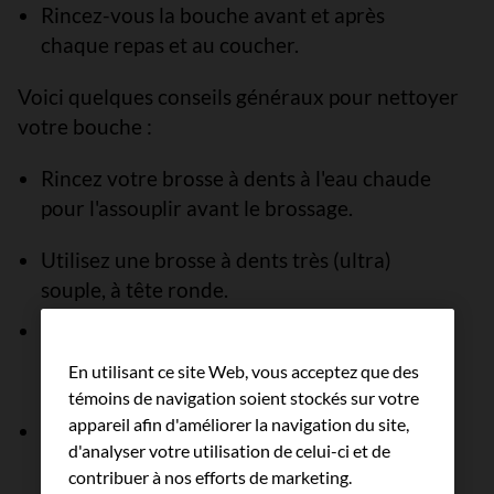
Rincez-vous la bouche avant et après
chaque repas et au coucher.
Voici quelques conseils généraux pour nettoyer
votre bouche :
Rincez votre brosse à dents à l'eau chaude
pour l'assouplir avant le brossage.
Utilisez une brosse à dents très (ultra)
souple, à tête ronde.
Nettoyez vos dents et votre bouche moins
de 30 minutes après avoir mangé et au
En utilisant ce site Web, vous acceptez que des
coucher.
témoins de navigation soient stockés sur votre
appareil afin d'améliorer la navigation du site,
Brossez doucement votre langue, de
d'analyser votre utilisation de celui-ci et de
l'arrière vers l'avant.
contribuer à nos efforts de marketing.