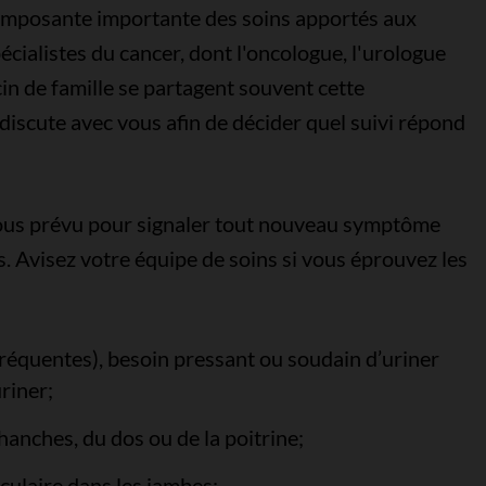
 composante importante des soins apportés aux
cialistes du cancer, dont l'oncologue, l'urologue
cin de famille se partagent souvent cette
discute avec vous afin de décider quel suivi répond
ous prévu pour signaler tout nouveau symptôme
. Avisez votre équipe de soins si vous éprouvez les
fréquentes), besoin pressant ou soudain d’uriner
uriner;
hanches, du dos ou de la poitrine;
culaire dans les jambes;