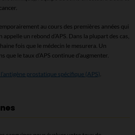
cancer.
 temporairement au cours des premières années qui
on appelle un rebond d’APS. Dans la plupart des cas,
haine fois que le médecin le mesurera. Un
ins que le taux d’APS continue d’augmenter.
 l’antigène prostatique spécifique (APS)
.
ines
es sanguines pour évaluer votre taux de