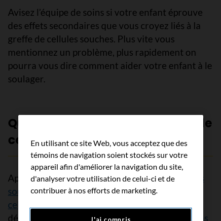
Avisez l’équipe de soins si votre enfant éprouve
des effets secondaires que vous croyez liés à la
greffe de cellules souches. Plus vite vous
mentionnez un problème, plus rapidement on
pourra vous dire comment aider votre enfant à le
soulager.
Questions à poser sur la greffe de
cellules souches
En utilisant ce site Web, vous acceptez que des
témoins de navigation soient stockés sur votre
appareil afin d'améliorer la navigation du site,
Apprenez-en davantage sur la
greffe de cellules
d'analyser votre utilisation de celui-ci et de
souches
contribuer à nos efforts de marketing.
et les
effets secondaires de la greffe de
cellules souches
. Afin de prendre les bonnes
décisions pour votre enfant, posez des
questions
J'ai compris