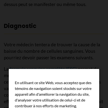
dessus peut se manifester ou même tous.
Diagnostic
Votre médecin tentera de trouver la cause de la
baisse du nombre de cellules sanguines. Vous
pourriez devoir passer les examens suivants.
La
formule sanguine complète (FSC)
permet de
mesurer les taux des cellules sanguines. On fait
cette analyse avant le traitement pour avoir des
En utilisant ce site Web, vous acceptez que des
valeurs de référence auxquelles on pourra
témoins de navigation soient stockés sur votre
appareil afin d'améliorer la navigation du site,
comparer les résultats d'analyses sanguines
d'analyser votre utilisation de celui-ci et de
effectuées pendant et après le traitement. On fait
contribuer à nos efforts de marketing.
souvent des FSC tout au cours du traitement afin