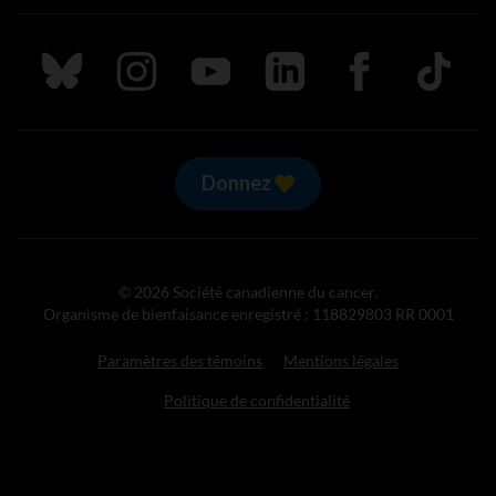
Suivez nous sur Bluesky
Suivez nous sur Instagram
Suivez nous sur Youtube
Suivez nous sur LinkedIn
Suivez nous sur
TikTok
Donnez
© 2026 Société canadienne du cancer.
Organisme de bienfaisance enregistré : 118829803 RR 0001
Paramètres des témoins
Mentions légales
Politique de confidentialité