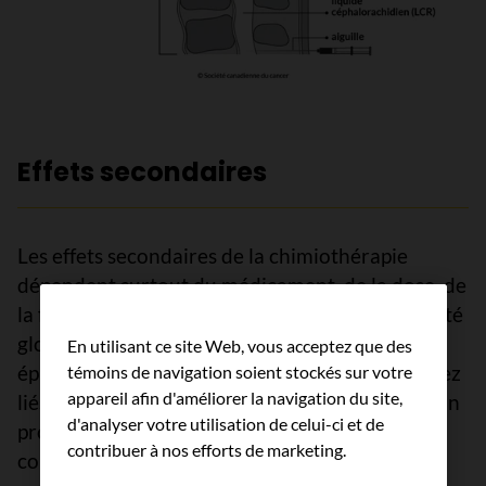
Effets secondaires
Les effets secondaires de la chimiothérapie
dépendent surtout du médicament, de la dose, de
la façon de l’administrer et de votre état de santé
global. Avisez votre équipe de soins si vous
En utilisant ce site Web, vous acceptez que des
éprouvez des effets secondaires que vous croyez
témoins de navigation soient stockés sur votre
appareil afin d'améliorer la navigation du site,
liés à la chimiothérapie. Plus tôt vous signalez un
d'analyser votre utilisation de celui-ci et de
problème, plus rapidement on pourra vous dire
contribuer à nos efforts de marketing.
comment aider à le traiter.