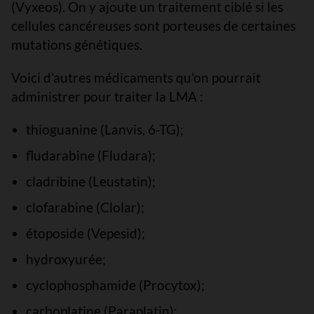
(Vyxeos). On y ajoute un traitement ciblé si les
cellules cancéreuses sont porteuses de certaines
mutations génétiques.
Voici d’autres médicaments qu'on pourrait
administrer pour traiter la LMA :
thioguanine (Lanvis, 6-TG);
fludarabine (Fludara);
cladribine (Leustatin);
clofarabine (Clolar);
étoposide (Vepesid);
hydroxyurée;
cyclophosphamide (Procytox);
carboplatine (Paraplatin);