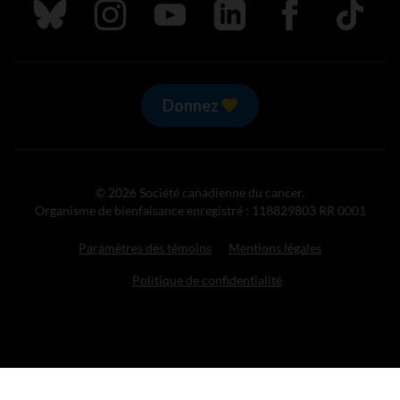
Suivez nous sur Bluesky
Suivez nous sur Instagram
Suivez nous sur Youtube
Suivez nous sur LinkedIn
Suivez nous sur
TikTok
Donnez
© 2026 Société canadienne du cancer.
Organisme de bienfaisance enregistré : 118829803 RR 0001
Paramètres des témoins
Mentions légales
Politique de confidentialité