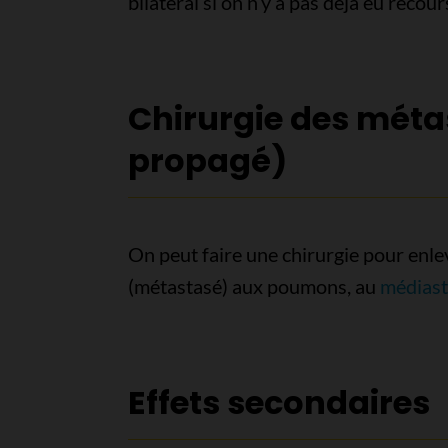
bilatéral si on n’y a pas déjà eu recour
Chirurgie des métas
propagé)
On peut faire une chirurgie pour enlev
(métastasé) aux poumons, au
médiast
Effets secondaires