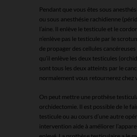
Pendant que vous êtes sous anesthésie
ou sous anesthésie rachidienne (péridu
l’aine. Il enlève le testicule et le co
n’enlève pas le testicule par le scrot
de propager des cellules cancéreuses 
qu’il enlève les deux testicules (orchi
sont tous les deux atteints par le can
normalement vous retournerez chez v
On peut mettre une prothèse testiculai
orchidectomie. Il est possible de le fa
testicule ou au cours d’une autre opér
intervention aide à améliorer l’appare
enlevé. La prothèse testiculaire a le