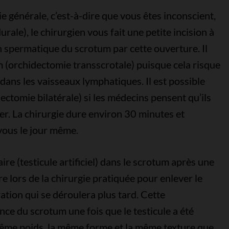
 générale, c’est-à-dire que vous êtes inconscient,
rale), le chirurgien vous fait une petite incision à
rdon spermatique du scrotum par cette ouverture. Il
um (orchidectomie transscrotale) puisque cela risque
dans les vaisseaux lymphatiques. Il est possible
dectomie bilatérale) si les médecins pensent qu’ils
cer. La chirurgie dure environ 30 minutes et
ous le jour même.
re (testicule artificiel) dans le scrotum après une
ire lors de la chirurgie pratiquée pour enlever le
ation qui se déroulera plus tard. Cette
nce du scrotum une fois que le testicule a été
 même poids, la même forme et la même texture que