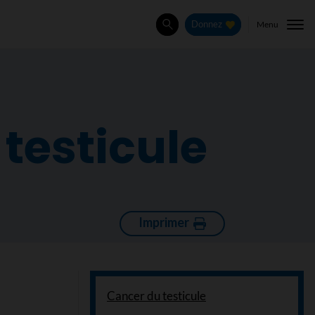
Menu
Donnez
Rechercher
testicule
Imprimer
Cancer du testicule