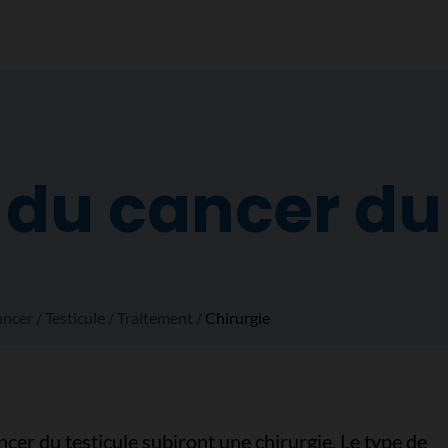
 du cancer du 
ancer
Testicule
Traitement
Chirurgie
cer du testicule subiront une chirurgie. Le type de