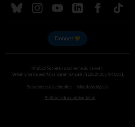
Suivez nous sur Bluesky
Suivez nous sur Instagram
Suivez nous sur Youtube
Suivez nous sur LinkedIn
Suivez nous sur
TikTok
Donnez
© 2026 Société canadienne du cancer.
Organisme de bienfaisance enregistré : 118829803 RR 0001
Paramètres des témoins
Mentions légales
Politique de confidentialité