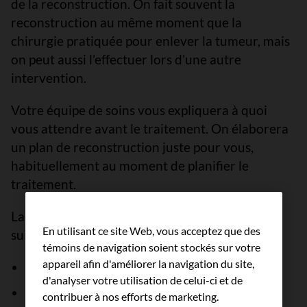
de la reconstruction. On fait souvent la
reconstruction au même moment que la
chirurgie pratiquée pour enlever la tumeur, mais
on peut aussi l’effectuer lors d’une autre
intervention.
Votre équipe de soins vous expliquera à quoi
vous attendre avant le traitement. On élaborera
un plan de reconstruction juste pour vous,
habituellement au moment de planifier le
traitement.
La reconstruction dépendra des éléments
En utilisant ce site Web, vous acceptez que des
suivants :
témoins de navigation soient stockés sur votre
appareil afin d'améliorer la navigation du site,
l’emplacement de la tumeur;
d'analyser votre utilisation de celui-ci et de
votre état général de santé et votre capacité
contribuer à nos efforts de marketing.