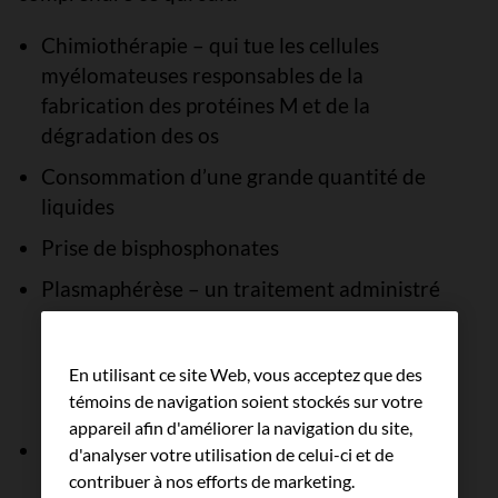
Chimiothérapie – qui tue les cellules
myélomateuses responsables de la
fabrication des protéines M et de la
dégradation des os
Consommation d’une grande quantité de
liquides
Prise de bisphosphonates
Plasmaphérèse – un traitement administré
pour retirer le plasma du sang si celui-ci
contient une grande quantité de protéines
En utilisant ce site Web, vous acceptez que des
M et devient trop épais (affection appelée
témoins de navigation soient stockés sur votre
hyperviscosité)
appareil afin d'améliorer la navigation du site,
Dialyse – pour épurer le sang des déchets si
d'analyser votre utilisation de celui-ci et de
les reins sont gravement endommagés et ne
contribuer à nos efforts de marketing.