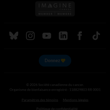
Suivez nous sur Bluesky
Suivez nous sur Instagram
Suivez nous sur Youtube
Suivez nous sur LinkedIn
Suivez nous sur
TikTok
Donnez
© 2026 Société canadienne du cancer.
Organisme de bienfaisance enregistré : 118829803 RR 0001
Paramètres des témoins
Mentions légales
Politique de confidentialité