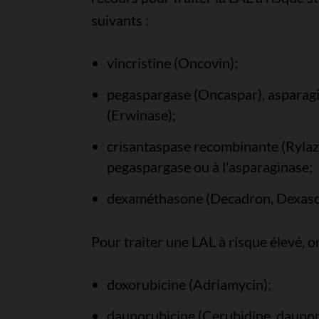
suivants :
vincristine (Oncovin);
pegaspargase (Oncaspar), asparagi
(Erwinase);
crisantaspase recombinante (Rylaze)
pegaspargase ou à l'asparaginase;
dexaméthasone (Decadron, Dexaso
Pour traiter une LAL à risque élevé, o
doxorubicine (Adriamycin);
daunorubicine (Cerubidine, dauno