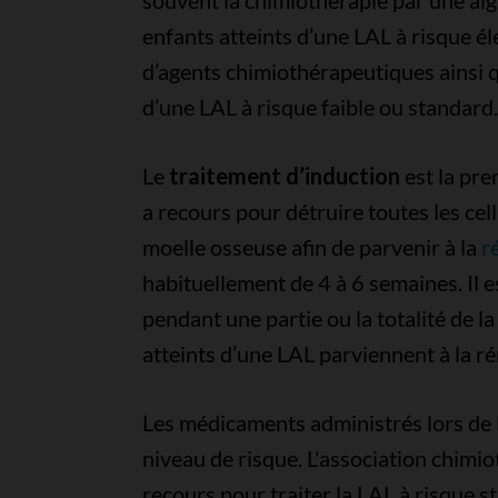
souvent la chimiothérapie par une aigu
enfants atteints d’une LAL à risque é
d’agents chimiothérapeutiques ainsi q
d’une LAL à risque faible ou standard.
Le
traitement d’induction
est la pre
a recours pour détruire toutes les cel
moelle osseuse afin de parvenir à la
r
habituellement de 4 à 6 semaines. Il e
pendant une partie ou la totalité de l
atteints d’une LAL parviennent à la r
Les médicaments administrés lors de l
niveau de risque. L'association chimi
recours pour traiter la LAL à risque