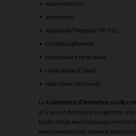
daunorubicine;
vincristine;
étoposide (Vepesid, VP-16);
cyclophosphamide;
cytarabine à forte dose;
clofarabine (Clolar);
nélarabine (Atriance).
Le
traitement d’entretien ou de co
et 2 ans et demi pour les garçons. On 
toute cellule leucémique qui reste et 
médicaments sont souvent administrés