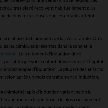
ille insérée dans une veine (intraveineuse). Les
levé ou très élevé reçoivent habituellement plus
ue de plus fortes doses que les enfants atteints
mière phase du traitement de la LAL infantile. On y
lules leucémiques présentes dans le sang et la
émission
. Le traitement d’induction dure
st possible que votre enfant doive rester à l’hôpital
a chimiothérapie d’induction. La plupart des enfants
émission après un mois de traitement d’induction.
a chimiothérapie d’induction varient selon le
othérapeutique à laquelle on a le plus couramment
 standard ou faible comprend les médicaments