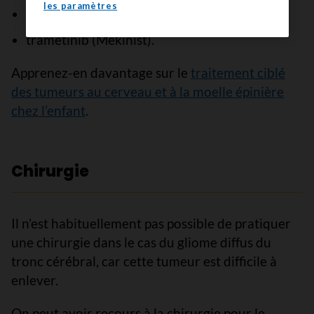
les paramètres
dabrafénib (Tafinlar);
tramétinib (Mekinist).
Apprenez-en davantage sur le
traitement ciblé
des tumeurs au cerveau et à la moelle épinière
chez l’enfant
.
Chirurgie
Il n’est habituellement pas possible de pratiquer
une chirurgie dans le cas du gliome diffus du
tronc cérébral, car cette tumeur est difficile à
enlever.
On peut avoir recours à la chirurgie pour le