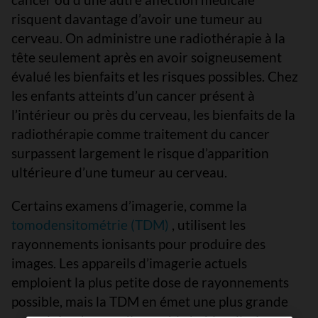
risquent davantage d’avoir une tumeur au
cerveau. On administre une radiothérapie à la
tête seulement après en avoir soigneusement
évalué les bienfaits et les risques possibles. Chez
les enfants atteints d’un cancer présent à
l’intérieur ou près du cerveau, les bienfaits de la
radiothérapie comme traitement du cancer
surpassent largement le risque d’apparition
ultérieure d’une tumeur au cerveau.
Certains examens d’imagerie, comme la
tomodensitométrie (TDM)
, utilisent les
rayonnements ionisants pour produire des
images. Les appareils d’imagerie actuels
emploient la plus petite dose de rayonnements
possible, mais la TDM en émet une plus grande