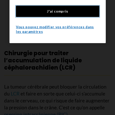
J'ai compris
Vous pouvez modifier vos préférences dans
Schéma de la chirurgie transsphénoïdale
les paramètres
Chirurgie pour traiter
l’accumulation de liquide
céphalorachidien (LCR)
La tumeur cérébrale peut bloquer la circulation
du
LCR
et faire en sorte que celui-ci s’accumule
dans le cerveau, ce qui risque de faire augmenter
la pression dans le crâne. C’est ce qu’on appelle
pression intracrânienne (PIC)
.