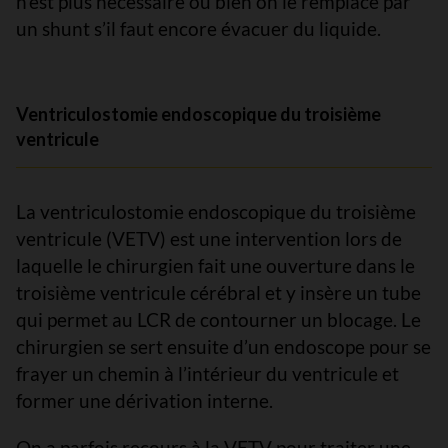
n’est plus nécessaire ou bien on le remplace par
un shunt s’il faut encore évacuer du liquide.
Ventriculostomie endoscopique du troisième
ventricule
La ventriculostomie endoscopique du troisième
ventricule (VETV) est une intervention lors de
laquelle le chirurgien fait une ouverture dans le
troisième ventricule cérébral et y insère un tube
qui permet au LCR de contourner un blocage. Le
chirurgien se sert ensuite d’un endoscope pour se
frayer un chemin à l’intérieur du ventricule et
former une dérivation interne.
On a parfois recours à la VETV pour traiter une