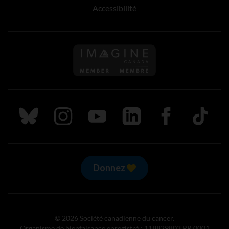
Accessibilité
Suivez nous sur Bluesky
Suivez nous sur Instagram
Suivez nous sur Youtube
Suivez nous sur LinkedIn
Suivez nous sur
TikTok
Donnez
© 2026 Société canadienne du cancer.
Organisme de bienfaisance enregistré : 118829803 RR 0001