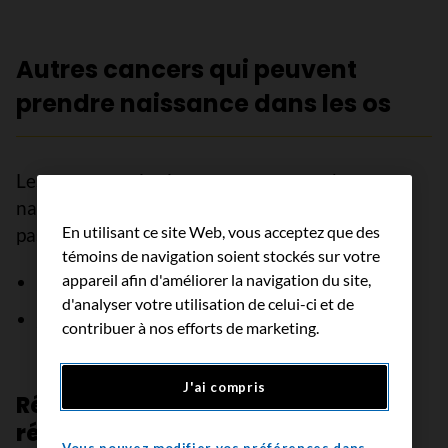
Autres cancers qui peuvent
prendre naissance dans les os
Les cancers qui suivent peuvent prendre
naissance dans les os, mais on ne les considère
En utilisant ce site Web, vous acceptez que des
pas comme des cancers primitifs des os :
témoins de navigation soient stockés sur votre
appareil afin d'améliorer la navigation du site,
myélome multiple
;
d'analyser votre utilisation de celui-ci et de
lymphome non hodgkinien
.
contribuer à nos efforts de marketing.
J'ai compris
Révision par les experts et
références
Vous pouvez modifier vos préférences dans