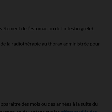
vêtement de l’estomac ou de l’intestin grêle).
 de la radiothérapie au thorax administrée pour
pparaître des mois ou des années à la suite du
pprenez-en davantage sur les
effets tardifs des