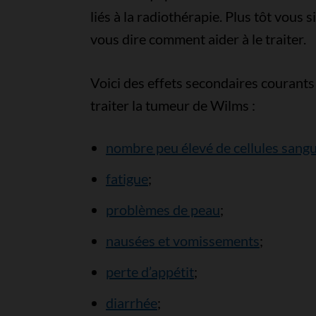
liés à la radiothérapie. Plus tôt vous
vous dire comment aider à le traiter.
Voici des effets secondaires courants
traiter la tumeur de Wilms :
nombre peu élevé de cellules sang
fatigue
;
problèmes de peau
;
nausées et vomissements
;
perte d’appétit
;
diarrhée
;