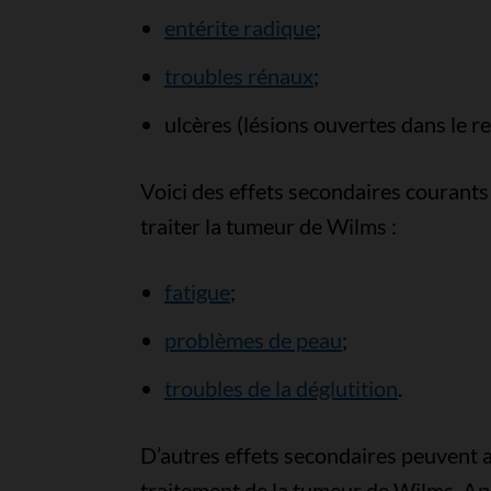
entérite radique
;
troubles rénaux
;
ulcères (lésions ouvertes dans le re
Voici des effets secondaires courants
traiter la tumeur de Wilms :
fatigue
;
problèmes de peau
;
troubles de la déglutition
.
D’autres effets secondaires peuvent a
traitement de la tumeur de Wilms. A