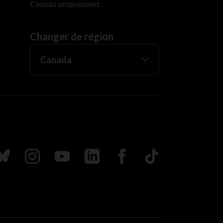
Canada uniquement.
Changer de région
uivez nous sur Bluesky
Suivez nous sur Instagram
Suivez nous sur Youtube
Suivez nous sur LinkedIn
Suivez nous sur Faceboo
TikTok