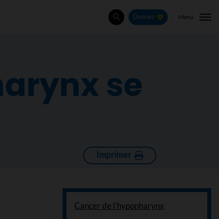
Menu
Donnez
Rechercher
harynx se
Imprimer
Cancer de l’hypopharynx