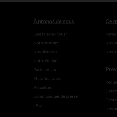
À propos de nous
Ce q
Que faisons-nous?
Parler
Notre histoire
Nos p
Nos histoires
Nos r
Notre équipe
Prév
Partenariats
États financiers
Réduis
Actualités
Détect
Communiqués de presse
C’est 
FAQ
Nos p