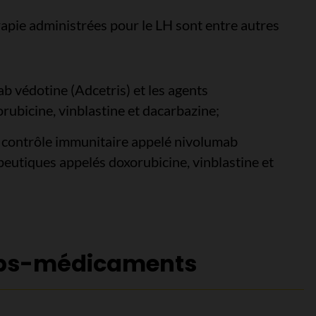
pie administrées pour le LH sont entre autres
 védotine (Adcetris) et les agents
ubicine, vinblastine et dacarbazine;
de contrôle immunitaire appelé nivolumab
peutiques appelés doxorubicine, vinblastine et
rps-médicaments