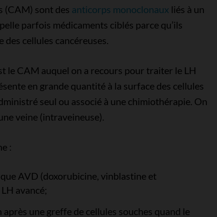
s (CAM) sont des
anticorps monoclonaux
liés à un
elle parfois médicaments ciblés parce qu’ils
ce des cellules cancéreuses.
t le CAM auquel on a recours pour traiter le LH
résente en grande quantité à la surface des cellules
dministré seul ou associé à une chimiothérapie. On
 une veine (intraveineuse).
e :
ique AVD (doxorubicine, vinblastine et
 LH avancé;
après une greffe de cellules souches quand le