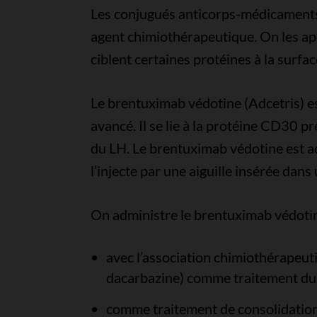
Les conjugués anticorps-médicament
agent chimiothérapeutique. On les app
ciblent certaines protéines à la surfa
Le brentuximab védotine (Adcetris) es
avancé. Il se lie à la protéine CD30 p
du LH. Le brentuximab védotine est a
l’injecte par une aiguille insérée dans
On administre le brentuximab védotin
avec l’association chimiothérapeut
dacarbazine) comme traitement du
comme traitement de consolidation 