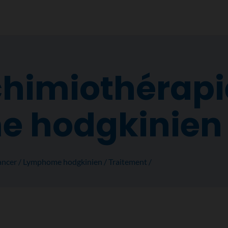
imiothérapi
 hodgkinien
ancer
Lymphome hodgkinien
Traitement