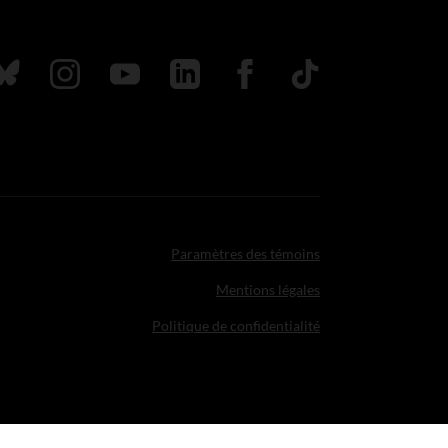
uivez nous sur Bluesky
Suivez nous sur Instagram
Suivez nous sur Youtube
Suivez nous sur LinkedIn
Suivez nous sur Faceboo
TikTok
Paramètres des témoins
Mentions légales
Politique de confidentialité