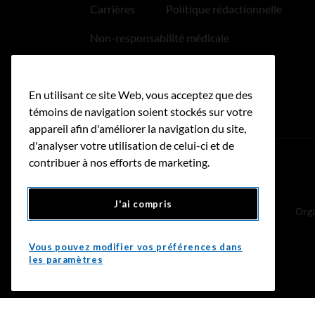
Carrières
Politique rédactionnelle
Non-responsabilité médicale
Politique relative aux hyperliens
En utilisant ce site Web, vous acceptez que des
Accessibilité
témoins de navigation soient stockés sur votre
appareil afin d'améliorer la navigation du site,
d'analyser votre utilisation de celui-ci et de
contribuer à nos efforts de marketing.
Donnez
J'ai compris
Orga
Vous pouvez modifier vos préférences dans
les paramètres