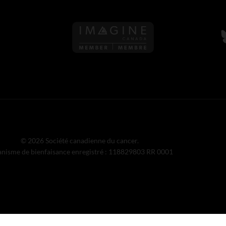
S
© 2026 Société canadienne du cancer.
nisme de bienfaisance enregistré : 118829803 RR 0001