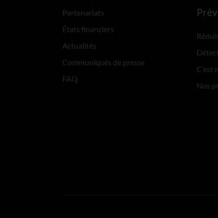
Prév
Partenariats
États financiers
Réduis
Actualités
Détect
Communiqués de presse
C’est 
FAQ
Nos p