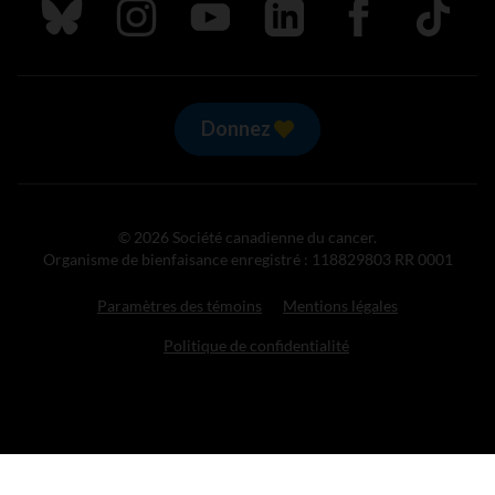
Suivez nous sur Bluesky
Suivez nous sur Instagram
Suivez nous sur Youtube
Suivez nous sur LinkedIn
Suivez nous sur
TikTok
Donnez
© 2026 Société canadienne du cancer.
Organisme de bienfaisance enregistré : 118829803 RR 0001
Paramètres des témoins
Mentions légales
Politique de confidentialité