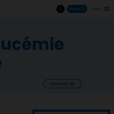
Menu
Donnez
Rechercher
leucémie
ë
Imprimer