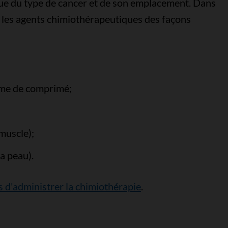
que du type de cancer et de son emplacement. Dans
r les agents chimiothérapeutiques des façons
orme de comprimé;
muscle);
la peau).
s d'administrer la chimiothérapie
.