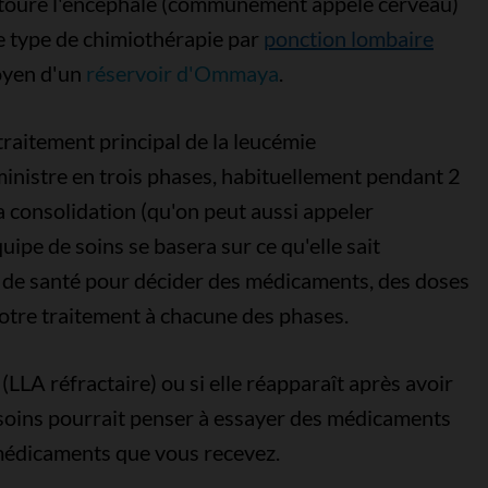
toure l'encéphale (communément appelé cerveau)
ce type de chimiothérapie par
ponction lombaire
oyen d'un
réservoir d'Ommaya
.
traitement principal de la leucémie
inistre en trois phases, habituellement pendant 2
la consolidation (qu'on peut aussi appeler
quipe de soins se basera sur ce qu'elle sait
t de santé pour décider des médicaments, des doses
votre traitement à chacune des phases.
(LLA réfractaire) ou si elle réapparaît après avoir
e soins pourrait penser à essayer des médicaments
 médicaments que vous recevez.