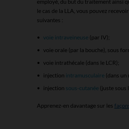
employé, du but du traitement ainsi 
le cas de la LLA, vous pouvez recevoi
suivantes :
voie intraveineuse
(par IV);
voie orale (par la bouche), sous f
voie intrathécale (dans le LCR);
injection
intramusculaire
(dans un 
injection
sous-cutanée
(juste sous 
Apprenez-en davantage sur les
façon