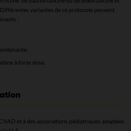
ncristine, de daunorubicine ou de doxorubicine et
Différentes variantes de ce protocole peuvent
ivants :
combinante;
abine à forte dose.
ation
CVAD et à des associations pédiatriques adaptées
 la LLA.