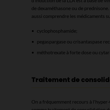
d’induction de la LLA est à base de vi
de dexaméthasone ou de prednisone. 
aussi comprendre les médicaments su
cyclophosphamide;
pegaspargase ou crisantaspase re
méthotrexate à forte dose ou cytar
Traitement de consolid
On a fréquemment recours à l'hyper-
comme traitement de consolidation de