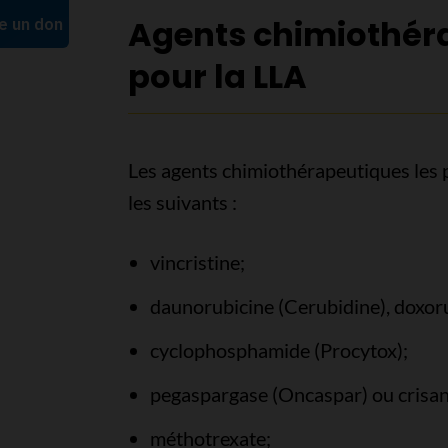
Agents chimiothér
pour la LLA
Les agents chimiothérapeutiques les p
les suivants :
vincristine;
daunorubicine (Cerubidine), doxor
cyclophosphamide (Procytox);
pegaspargase (Oncaspar) ou crisan
méthotrexate;