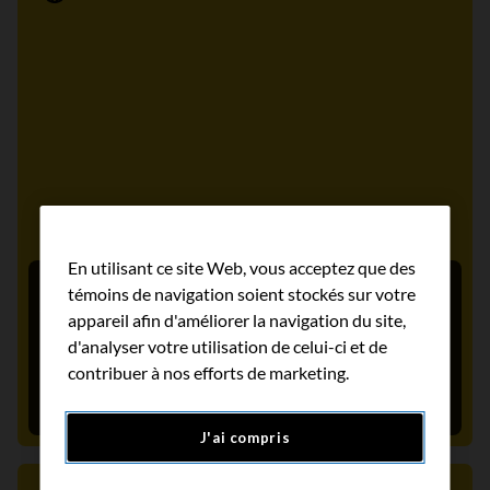
Communiqué de presse
En utilisant ce site Web, vous acceptez que des
témoins de navigation soient stockés sur votre
Statistiques canadiennes sur le cancer: le
appareil afin d'améliorer la navigation du site,
Canada pourrait rater son objectif d’éliminer
d'analyser votre utilisation de celui-ci et de
le cancer du col de l’utérus d’ici 2040
contribuer à nos efforts de marketing.
17 novembre 2025
J'ai compris