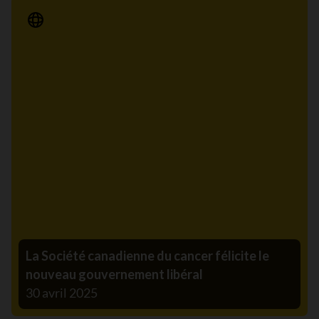
Communiqué de presse
La Société canadienne du cancer félicite le
nouveau gouvernement libéral
30 avril 2025