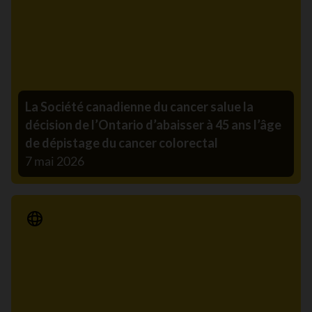
La Société canadienne du cancer salue la
décision de l’Ontario d’abaisser à 45 ans l’âge
de dépistage du cancer colorectal
7 mai 2026
Communiqué de presse