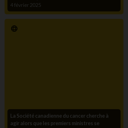
4 février 2025
Communiqué de presse
La Société canadienne du cancer cherche à
agir alors que les premiers ministres se