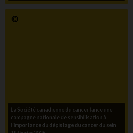
Communiqué de presse
La Société canadienne du cancer lance une
campagne nationale de sensibilisation à
l’importance du dépistage du cancer du sein
18 février 2025