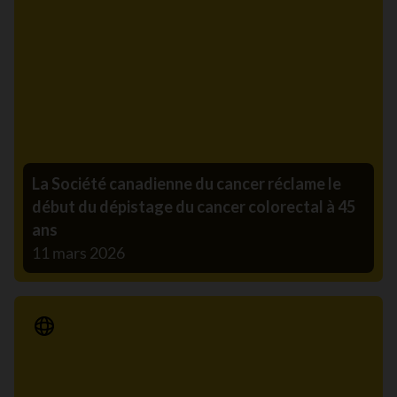
La Société canadienne du cancer réclame le
début du dépistage du cancer colorectal à 45
ans
11 mars 2026
Communiqué de presse