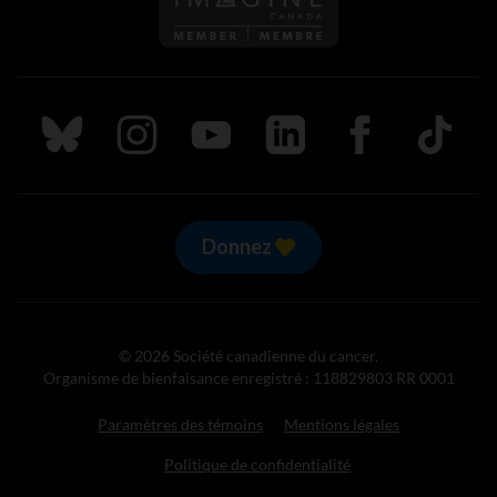
Suivez nous sur Bluesky
Suivez nous sur Instagram
Suivez nous sur Youtube
Suivez nous sur LinkedIn
Suivez nous sur
TikTok
Donnez
© 2026 Société canadienne du cancer.
Organisme de bienfaisance enregistré : 118829803 RR 0001
Paramètres des témoins
Mentions légales
Politique de confidentialité