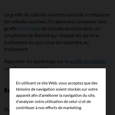
La greffe de cellules souches consiste à remplacer
les cellules souches. On peut vous proposer une
greffe
autologue
de cellules souches pour un
lymphome de Burkitt qui réapparaît après le
traitement ou qui cesse de répondre au
traitement.
Apprenez-en davantage sur la
greffe de cellules
souches pour le LNH
.
En utilisant ce site Web, vous acceptez que des
Essais cliniques
témoins de navigation soient stockés sur votre
appareil afin d'améliorer la navigation du site,
d'analyser votre utilisation de celui-ci et de
contribuer à nos efforts de marketing.
Demandez à votre médecin s’il y a des essais