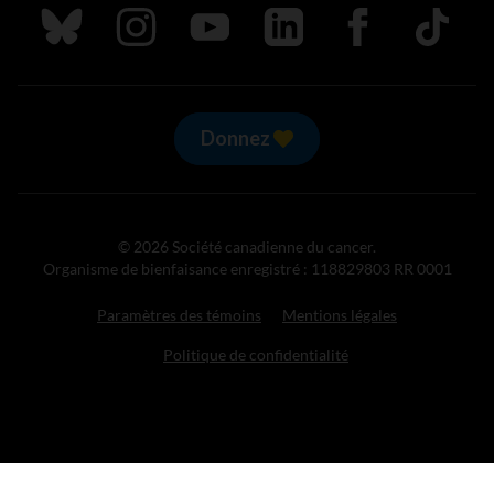
Suivez nous sur Bluesky
Suivez nous sur Instagram
Suivez nous sur Youtube
Suivez nous sur LinkedIn
Suivez nous sur
TikTok
Donnez
© 2026 Société canadienne du cancer.
Organisme de bienfaisance enregistré : 118829803 RR 0001
Paramètres des témoins
Mentions légales
Politique de confidentialité