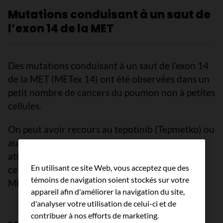
Mutations conduisant à un saut de
l’exon 14 de la MET
Des mutations conduisant à un saut de l’exon 14
de la MET (METex 14) ont été observées dans un
petit nombre de cancers du poumon non à petites
cellules.
On peut avoir recours au tepotinib (Tepmetko) ou
au capmatinib (Tabrecta) chez les personnes
atteintes d’un cancer du poumon non à petites
En utilisant ce site Web, vous acceptez que des
cellules de stade 4 qui présente des mutations
témoins de navigation soient stockés sur votre
METex 14.
appareil afin d'améliorer la navigation du site,
d'analyser votre utilisation de celui-ci et de
contribuer à nos efforts de marketing.