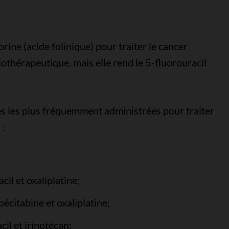
ine (acide folinique) pour traiter le cancer
iothérapeutique, mais elle rend le 5-fluorouracil
s les plus fréquemment administrées pour traiter
 :
il et oxaliplatine;
citabine et oxaliplatine;
il et irinotécan;