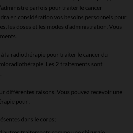
’administre parfois pour traiter le cancer
endra en considération vos besoins personnels pour
es, les doses et les modes d’administration. Vous
ements.
à la radiothérapie pour traiter le cancer du
imioradiothérapie. Les 2 traitements sont
.
r différentes raisons. Vous pouvez recevoir une
rapie pour :
résentes dans le corps;
t d’autres traitements comme une chirurgie