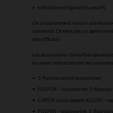
trifluridine et tipiracil (Lonsurf).
On a couramment recours à la leucovor
colorectal. Ce n’est pas un agent chim
plus efficace.
Les associations chimiothérapeutique
le cancer colorectal sont les suivantes
5-fluorouracil et leucovorine;
FOLFOX – leucovorine, 5-fluorourac
CAPOX (aussi appelé XELOX) – capé
FOLFIRI – leucovorine, 5-fluorourac