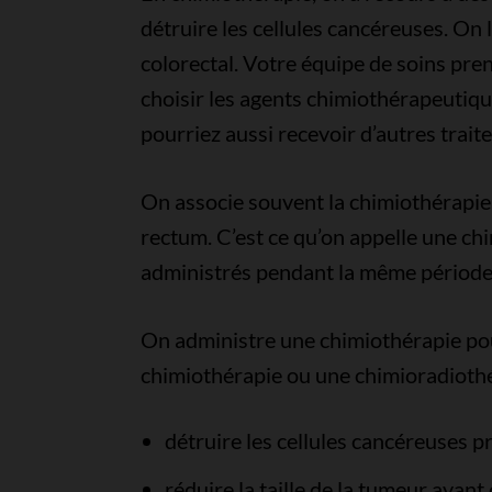
détruire les cellules cancéreuses. On l
colorectal. Votre équipe de soins pr
choisir les agents chimiothérapeutiqu
pourriez aussi recevoir d’autres trait
On associe souvent la chimiothérapie 
rectum. C’est ce qu’on appelle une ch
administrés pendant la même période
On administre une chimiothérapie pou
chimiothérapie ou une chimioradiothé
détruire les cellules cancéreuses p
réduire la taille de la tumeur avan