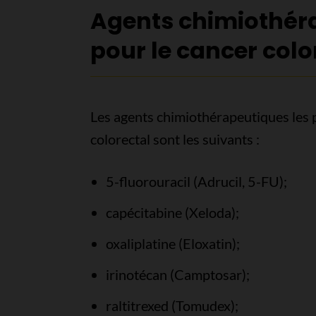
Agents chimiothér
pour le cancer colo
Les agents chimiothérapeutiques les 
colorectal sont les suivants :
5-fluorouracil (Adrucil, 5-FU);
capécitabine (Xeloda);
oxaliplatine (Eloxatin);
irinotécan (Camptosar);
raltitrexed (Tomudex);