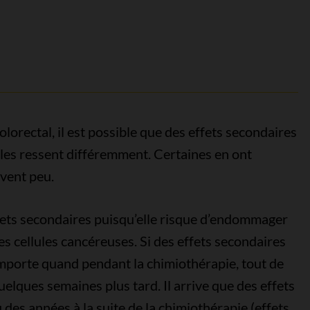
lorectal, il est possible que des effets secondaires
les ressent différemment. Certaines en ont
vent peu.
fets secondaires puisqu’elle risque d’endommager
les cellules cancéreuses. Si des effets secondaires
’importe quand pendant la chimiothérapie, tout de
uelques semaines plus tard. Il arrive que des effets
des années à la suite de la chimiothérapie (effets