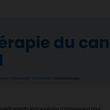
érapie du can
l
ancer
Colorectal
Traitement
Chimiothérapie
s médicaments anticancéreux (cytotoxiques) pour