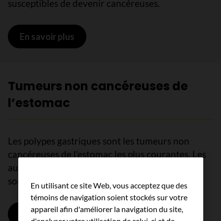
susceptibles de devenir cancéreuses.
En savoir plus
sur États précancéreux de l’estomac
Tumeurs non cancéreuses de
l’estomac
Les polypes gastriques sont les tumeurs non
cancéreuses de l’estomac les plus courantes. Les
autres tumeurs non cancéreuses de l’estomac
sont rares.
En utilisant ce site Web, vous acceptez que des
témoins de navigation soient stockés sur votre
appareil afin d'améliorer la navigation du site,
En savoir plus
sur Tumeurs non cancéreuses de l’e
d'analyser votre utilisation de celui-ci et de