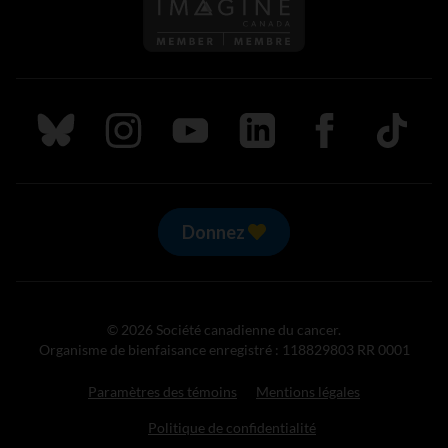
Suivez nous sur Bluesky
Suivez nous sur Instagram
Suivez nous sur Youtube
Suivez nous sur LinkedIn
Suivez nous sur
TikTok
Donnez
© 2026 Société canadienne du cancer.
Organisme de bienfaisance enregistré : 118829803 RR 0001
Paramètres des témoins
Mentions légales
Politique de confidentialité