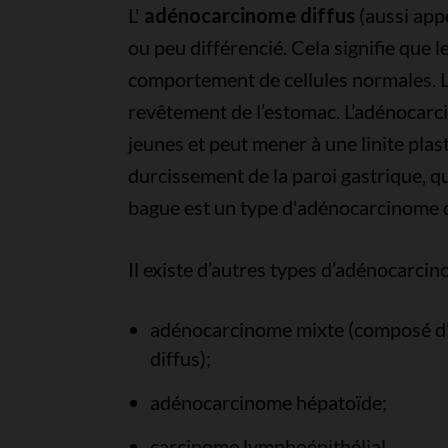
L'
adénocarcinome diffus
(aussi app
ou peu différencié. Cela signifie que l
comportement de cellules normales. L
revêtement de l’estomac. L’adénocarc
jeunes et peut mener à une linite plas
durcissement de la paroi gastrique, qu
bague est un type d'adénocarcinome d
Il existe d’autres types d’adénocarcino
adénocarcinome mixte (composé d’
diffus);
adénocarcinome hépatoïde;
carcinome lymphoépithélial.