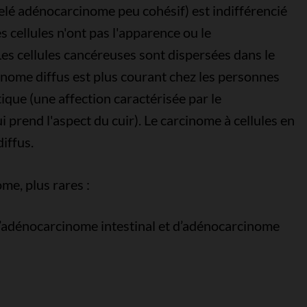
elé adénocarcinome peu cohésif) est indifférencié
es cellules n'ont pas l'apparence ou le
es cellules cancéreuses sont dispersées dans le
inome diffus est plus courant chez les personnes
tique (une affection caractérisée par le
i prend l'aspect du cuir). Le carcinome à cellules en
iffus.
me, plus rares :
adénocarcinome intestinal et d’adénocarcinome