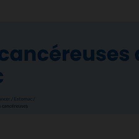
cancéreuses 
c
ancer
Estomac
 cancéreuses