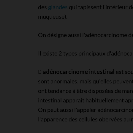
des
glandes
qui tapissent l’intérieur 
muqueuse).
On désigne aussi l'adénocarcinome de
Il existe 2 types principaux d'adénoc
L'
adénocarcinome intestinal
est sou
sont anormales, mais qu'elles peuven
ont tendance à être disposées de man
intestinal apparaît habituellement ap
On peut aussi l'appeler adénocarcinom
l'apparence des cellules obervées au