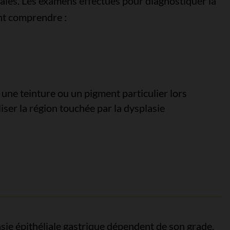
ales. Les examens effectués pour diagnostiquer la
ent comprendre :
une teinture ou un pigment particulier lors
iser la région touchée par la dysplasie
asie épithéliale gastrique dépendent de son grade.