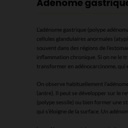
Adénome gastriqu
L’adénome gastrique (polype adénomat
cellules glandulaires anormales (atyp
souvent dans des régions de l’estomac
inflammation chronique. Si on ne le tr
transformer en adénocarcinome, qui es
On observe habituellement l’adénome 
(antre). Il peut se développer sur le 
(polype sessile) ou bien former une st
qui s’éloigne de la surface. Un adén