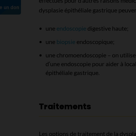
effectués pour d’autres raisons médic
dysplasie épithéliale gastrique peuv
une
endoscopie
digestive haute;
une
biopsie
endoscopique;
une chromoendoscopie – on utilise 
d’une endoscopie pour aider à local
épithéliale gastrique.
Traitements
Les options de traitement de la dyspl