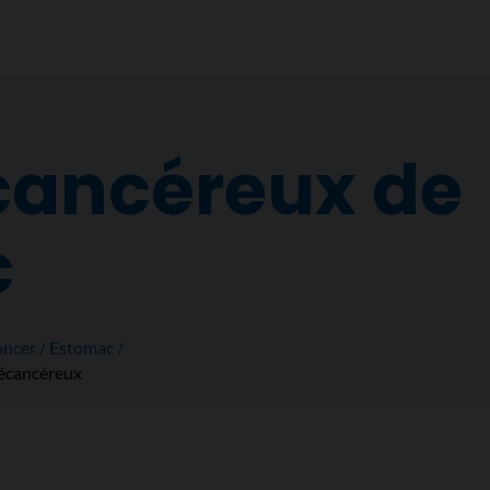
cancéreux de
c
ancer
Estomac
récancéreux